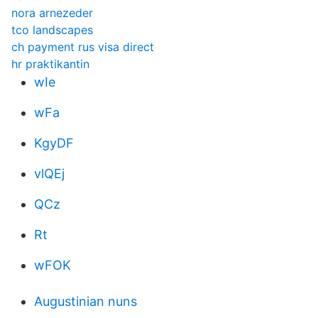
nora arnezeder
tco landscapes
ch payment rus visa direct
hr praktikantin
wIe
wFa
KgyDF
vlQEj
QCz
Rt
wFOK
Augustinian nuns