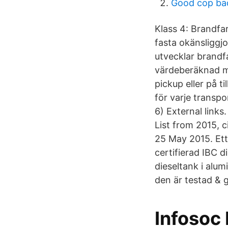
Good cop bad
Klass 4: Brandfa
fasta okänsligg
utvecklar brandf
värdeberäknad mä
pickup eller på t
för varje transp
6) External lin
List from 2015, 
25 May 2015. Et
certifierad IBC d
dieseltank i alum
den är testad & 
Infosoc 