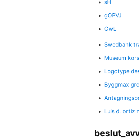
sH
gOPVJ
OwL
Swedbank tr
Museum kor
Logotype de
Byggmax grou
Antagningspo
Luis d. ortiz
beslut_av