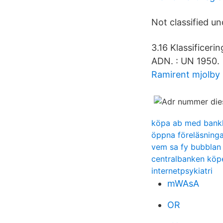
Not classified un
3.16 Klassificer
ADN. : UN 1950.
Ramirent mjolby
köpa ab med bank
öppna föreläsninga
vem sa fy bubblan
centralbanken köpe
internetpsykiatri
mWAsA
OR