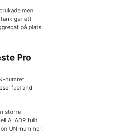
örbrukade men
 tank ger ett
ggregat på plats.
ste Pro
UN-numret
esel fuel and
n större
ll A. ADR fullt
någon UN-nummer.