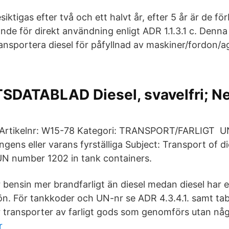
ktigas efter två och ett halvt år, efter 5 år är de f
nde för direkt användning enligt ADR 1.1.3.1 c. Denna
ransportera diesel för påfyllnad av maskiner/fordon/a
DATABLAD Diesel, svavelfri; Ne
. Artikelnr: W15-78 Kategori: TRANSPORT/FARLIGT 
gens eller varans fyrställiga Subject: Transport of di
 UN number 1202 in tank containers.
bensin mer brandfarligt än diesel medan diesel har e
ön. För tankkoder och UN-nr se ADR 4.3.4.1. samt tabe
 är transporter av farligt gods som genomförs utan 
r