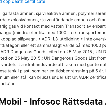
 cop death certificate
rliga fasta ämnen, självreaktiva ämnen, polymeriser
jorda explosivämnen, självantändande ämnen och ä
arlig gas vid kontakt med vatten Transport av enbart
ngd (mindre eller lika med 1000 liter/ transportenhet
illkopplad släpvagn. • ADR-1.3-utbildning • Inte över
ortkategori eller ett sammanlagt värde på max 1000 p
ks. ADR Dangerous Goods, cited on 25 May 2015.; UN
cited on 25 May 2015.; UN Dangerous Goods List from
t värdefullt andrahandsvärde att räkna med gentem
ieseltank i plast, som har en tidsbegränsning på 5 år.
inium eller stål kan brukas under sitt UN/ADR certifik
godkänd.
Mobil - Infosoc Rättsdata