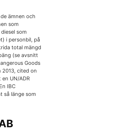
ande ämnen och
mnen som
 diesel som
) i personbil, på
skrida total mängd
oäng (se avsnitt
 Dangerous Goods
 2013, cited on
ot en UN/ADR
 En IBC
at så länge som
 AB