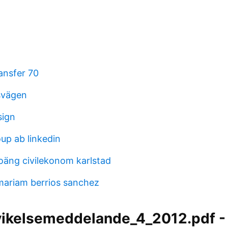
ansfer 70
svägen
sign
p ab linkedin
äng civilekonom karlstad
 mariam berrios sanchez
vikelsemeddelande_4_2012.pdf -