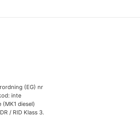
örordning (EG) nr
od: inte
e (MK1 diesel)
DR / RID Klass 3.