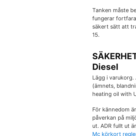
Tanken måste besi
fungerar fortfara
säkert sätt att t
15.
SÄKERHETS
Diesel
Lägg i varukorg
(ämnets, blandnin
heating oil with
För kännedom är 
påverkan på milj
ut. ADR fullt ut
Mc körkort regle